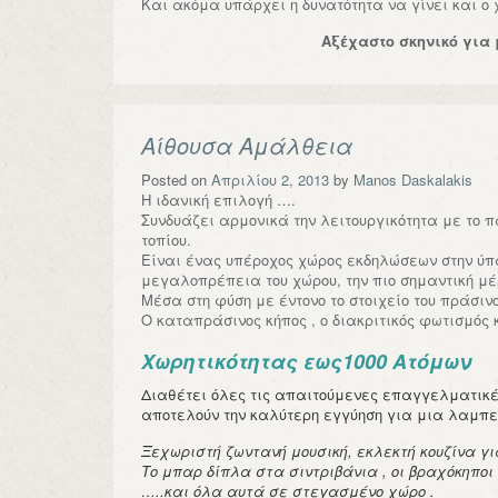
Και ακόμα υπάρχει η δυνατότητα να γίνει και ο 
Αξέχαστο σκηνικό για
Αίθουσα Αμάλθεια
Posted on
Απριλίου 2, 2013
by
Manos Daskalakis
Η ιδανική επιλογή ….
Συνδυάζει αρμονικά την λειτουργικότητα με το 
τοπίου.
Είναι ένας υπέροχος χώρος εκδηλώσεων στην ύπ
μεγαλοπρέπεια του χώρου, την πιο σημαντική μέ
Μέσα στη φύση με έντονο το στοιχείο του πράσινο
Ο καταπράσινος κήπος , ο διακριτικός φωτισμός 
Χωρητικότητας εως1000 Ατόμων
Διαθέτει όλες τις απαιτούμενες επαγγελματικέ
αποτελούν την καλύτερη εγγύηση για μια λαμπε
Ξεχωριστή ζωντανή μουσική, εκλεκτή κουζίνα γ
Το μπαρ δίπλα στα σιντριβάνια , οι βραχόκηποι
…..και όλα αυτά σε στεγασμένο χώρο .