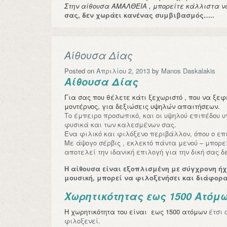
Στην αίθουσα ΑΜΑΛΘΕΙΑ , μπορείτε κάλλιστα να
σας, δεν χωράει κανένας συμβιβασμός…..
Αίθουσα Δίας
Posted on
Απριλίου 2, 2013
by
Manos Daskalakis
Αίθουσα Δίας
Για σας που θέλετε κάτι ξεχωριστό , που να ξε
μοντέρνος, για δεξιώσεις υψηλών απαιτήσεων.
Το έμπειρο προσωπικό, και οι υψηλού επιπέδου 
φυσικά και των καλεσμένων σας.
Ένα φιλικό και φιλόξενο περιβάλλον, όπου ο επι
Με άψογο σέρβις , εκλεκτό πάντα μενού – μπορε
αποτελεί την ιδανική επιλογή για την δική σας δ
Η αίθουσα είναι εξοπλισμένη με σύγχρονη ήχο
μουσική, μπορεί να φιλοξενήσει και διάφο
Χωρητικότητας εως 1500 Ατόμ
Η χωρητικότητα του είναι εως 1500 ατόμων
έτσι 
φιλοξενεί.